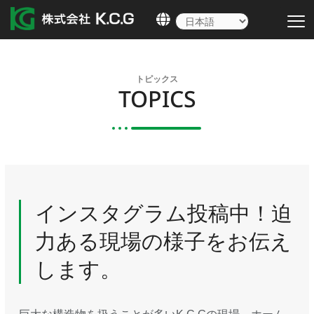
内
容
を
ス
キ
トピックス
ッ
TOPICS
プ
インスタグラム投稿中！迫
力ある現場の様子をお伝え
します。